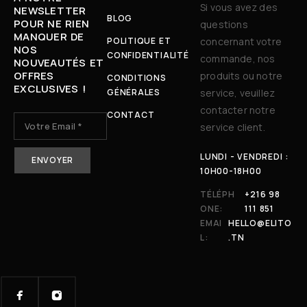
Si vous avez des
NEWSLETTER
BLOG
POUR NE RIEN
questions
MANQUER DE
POLITIQUE ET
concernant votre
NOS
CONFIDENTIALITÉ
commande, nos
NOUVEAUTÉS ET
OFFRES
produits ou notre
CONDITIONS
EXCLUSIVES !
GÉNÉRALES
service, veuillez
contacter notre
CONTACT
service client.
LUNDI - VENDREDI :
10H00-18H00
TÉLÉPH
+216 98
ONE:
111 851
EMAI
HELLO@ELITO
L:
.TN