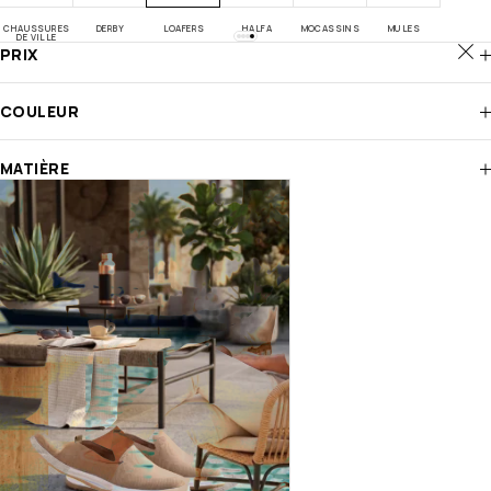
CHAUSSURES
DERBY
LOAFERS
HALFA
MOCASSINS
MULES
DE VILLE
PRIX
COULEUR
MATIÈRE