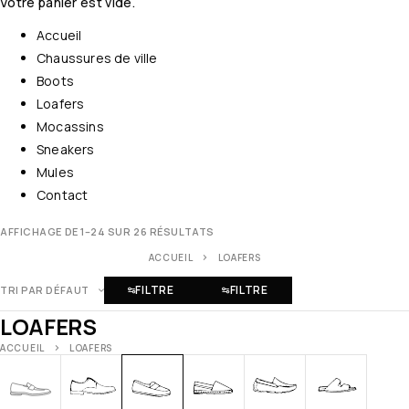
Votre panier est vide.
Accueil
Chaussures de ville
Boots
Loafers
Mocassins
Sneakers
Mules
Contact
AFFICHAGE DE 1–24 SUR 26 RÉSULTATS
ACCUEIL
LOAFERS
FILTRE
FILTRE
TRI PAR DÉFAUT
LOAFERS
ACCUEIL
LOAFERS