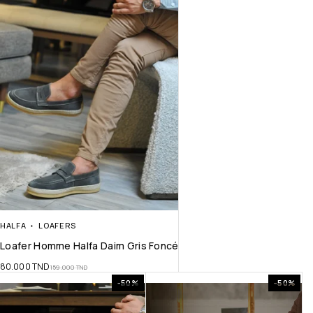
HALFA
LOAFERS
Loafer Homme Halfa Daim Gris Foncé
80.000
TND
159.000
TND
-50%
-50%