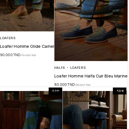
LOAFERS
Loafer Homme Glide Camel
90.000
TND
179.000
TND
HALFA
LOAFERS
Loafer Homme Halfa Cuir Bleu Marine
80.000
TND
159.000
TND
-50%
-50%