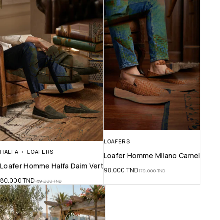
LOAFERS
HALFA
LOAFERS
Loafer Homme Milano Camel
Loafer Homme Halfa Daim Vert
90.000
TND
179.000
TND
80.000
TND
159.000
TND