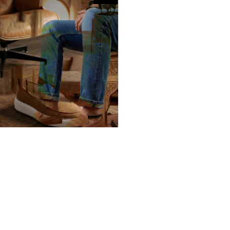
LOAFERS
Loafer Homme Velino Daim Camel
90.000
TND
179.000
TND