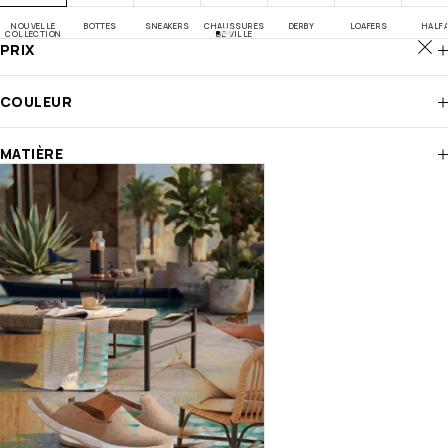
NOUVELLE
BOTTES
SNEAKERS
CHAUSSURES
DERBY
LOAFERS
HALF
COLLECTION
DE VILLE
PRIX
COULEUR
MATIÈRE