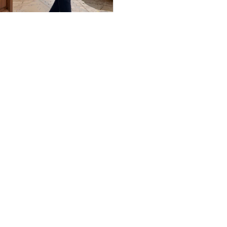
NOUVELLE COLLECTION
SNEAKERS
Sneakers Homme Urbanis Blanc
126.000
TND
179.000
TND
-30%