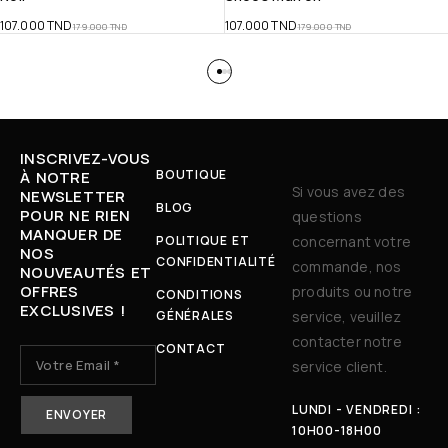
107.000
TND
107.000
TND
179.000
TND
179.000
TND
INSCRIVEZ-VOUS
BOUTIQUE
À NOTRE
Si vous avez des
NEWSLETTER
BLOG
POUR NE RIEN
questions
MANQUER DE
POLITIQUE ET
concernant votre
NOS
CONFIDENTIALITÉ
commande, nos
NOUVEAUTÉS ET
OFFRES
produits ou notre
CONDITIONS
EXCLUSIVES !
GÉNÉRALES
service, veuillez
contacter notre
CONTACT
service client.
LUNDI - VENDREDI :
10H00-18H00