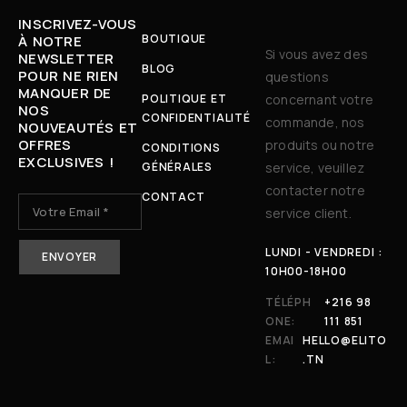
INSCRIVEZ-VOUS
BOUTIQUE
À NOTRE
Si vous avez des
NEWSLETTER
BLOG
POUR NE RIEN
questions
MANQUER DE
POLITIQUE ET
concernant votre
NOS
CONFIDENTIALITÉ
commande, nos
NOUVEAUTÉS ET
OFFRES
produits ou notre
CONDITIONS
EXCLUSIVES !
GÉNÉRALES
service, veuillez
contacter notre
CONTACT
service client.
LUNDI - VENDREDI :
10H00-18H00
TÉLÉPH
+216 98
ONE:
111 851
EMAI
HELLO@ELITO
L:
.TN